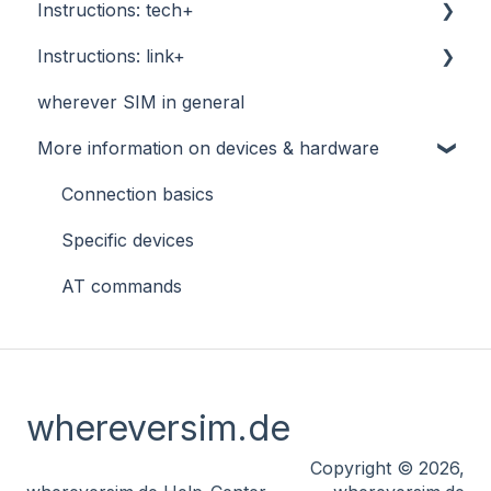
Instructions: tech+
Quick start
Instructions: link+
Remote access and VPN
Quick start
wherever SIM in general
API / automation
Remote access and VPN
Quick start
More information on devices & hardware
Further information
API / Automation
API / Automation
Further information
Connection basics
Specific devices
AT commands
whereversim.de
Copyright © 2026,