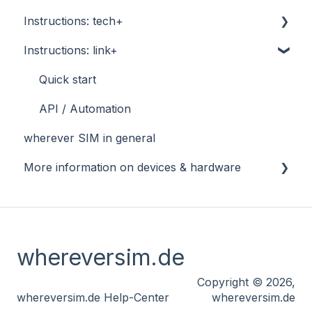
Instructions: tech+
Quick start
Instructions: link+
Remote access and VPN
Quick start
API / automation
Remote access and VPN
Quick start
Further information
API / Automation
API / Automation
wherever SIM in general
Further information
More information on devices & hardware
Connection basics
Specific devices
whereversim.de
AT commands
Copyright © 2026,
whereversim.de Help-Center
whereversim.de